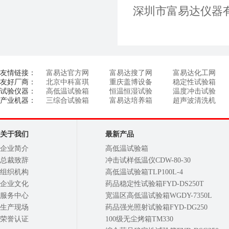
深圳市富易达仪器
友情链接：
富易达官方网
富易达搜了网
富易达化工网
友好厂商：
北京中科富琪
重庆盖博设备
稳定性试验箱
试验仪器：
高低温试验箱
恒温恒湿试验
温度冲击试验
产业机器：
三综合试验箱
富易达培养箱
超声波清洗机
关于我们
最新产品
企业简介
高低温试验箱
总裁致辞
冲击试样低温仪CDW-80-30
组织机构
高低温试验箱TLP100L-4
企业文化
药品稳定性试验箱FYD-DS250T
服务中心
宽温区高低温试验箱WGDY-7350L
生产现场
药品强光照射试验箱FYD-DG250
荣誉认证
100级无尘烤箱TM330