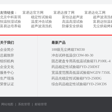
友情链接：
富易达官方网
富易达搜了网
富易达化工网
北京中科富琪
稳定性试验箱
富怡达超声波
超声波清洗
恒温恒湿试验
温度冲击试验
高温高湿试验
富易达恒温
富易达培养箱
超声波清洗机
防爆安全烘箱
无尘烘箱烤
关于我们
最新产品
企业简介
100级无尘烤箱TM330
总裁致辞
冲击试样低温仪CDW-80-30
组织机构
固态硬盘专用高低温试验箱TLP100L-4
企业文化
药品稳定性试验箱FYD-250DST
服务中心
宽温度范围高低温试验箱WGDY-7350L
生产现场
药品光稳定性试验箱FYD-250DG
荣誉认证
综合药品稳定性试验箱FYD-250CDS
网站地图
|
系统管理
|
邮箱管理