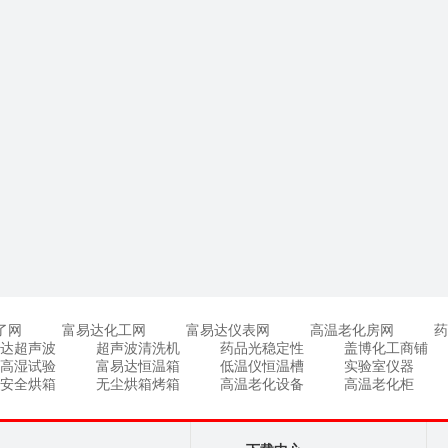
了网
富易达化工网
富易达仪表网
高温老化房网
药
达超声波
超声波清洗机
药品光稳定性
盖博化工商铺
高湿试验
富易达恒温箱
低温仪恒温槽
实验室仪器
安全烘箱
无尘烘箱烤箱
高温老化设备
高温老化柜